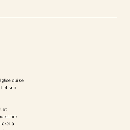
église qui se
rt et son
l et
urs libre
ntérêt à