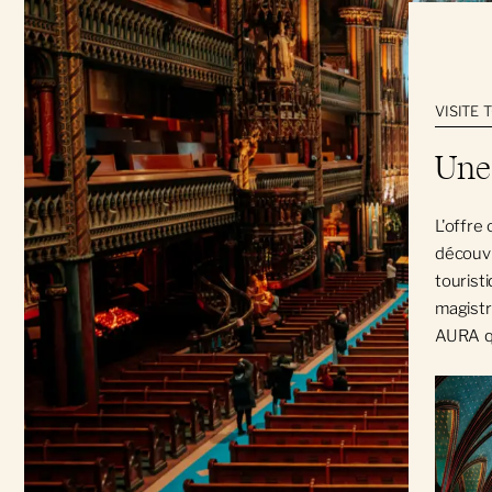
VISITE 
Une 
L'offre
découvr
tourist
magistr
AURA qu