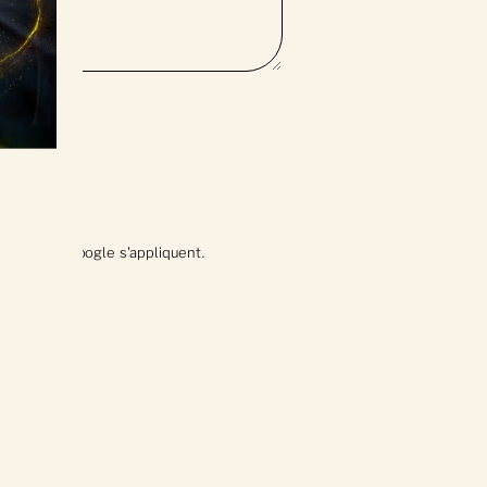
ité
*
itions
de Google s'appliquent.