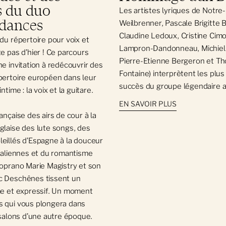
 du duo
Les artistes lyriques de Notr
dances
Weilbrenner, Pascale Brigitte B
Claudine Ledoux, Cristine Cimo
 du répertoire pour voix et
Lampron-Dandonneau, Michiel
e pas d’hier ! Ce parcours
Pierre-Etienne Bergeron et T
ne invitation à redécouvrir des
Fontaine) interprètent les plu
pertoire européen dans leur
succès du groupe légendaire a
ntime : la voix et la guitare.
EN SAVOIR PLUS
ançaise des airs de cour à la
glaise des lute songs, des
eillés d’Espagne à la douceur
italiennes et du romantisme
soprano Marie Magistry et son
c Deschênes tissent un
me et expressif. Un moment
s qui vous plongera dans
s salons d’une autre époque.