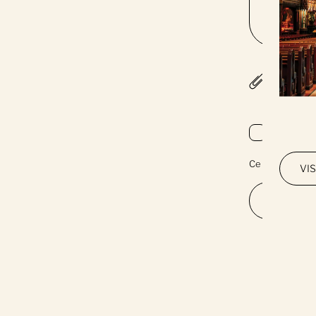
JOINDRE 
Oui, j'ai
Ce site est pr
VI