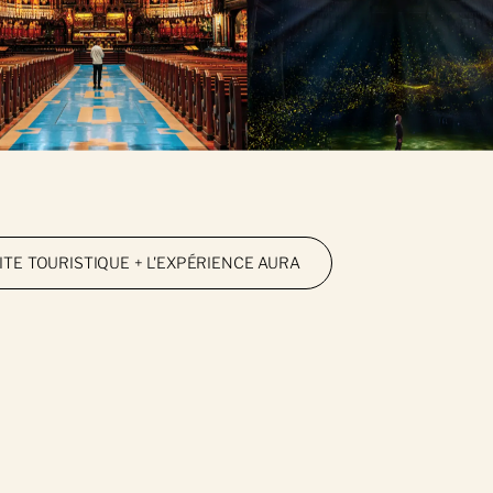
UN FICHIER
 lu et j'accepte les conditions de la
politique de confidential
otégé par reCAPTCHA, la
Politique de confidentialité
et les
Termes et cond
SITE TOURISTIQUE + L'EXPÉRIENCE AURA