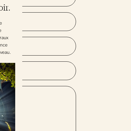
ir.
e
e
traux
ence
uveau.