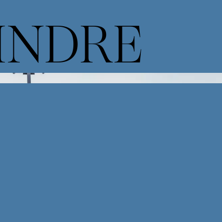
INDRE
me