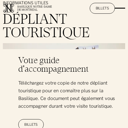
INFORMATIONS UTILES
BILLETS
DÉPLIANT
TOURISTIQUE
La Basilique
}
Mission et promesse
L'expérience AURA
Votre guide
Histoire et patrimoine
d'accompagnement
Activités à Notre-Dame
Travaux de restauration
Téléchargez votre copie de notre dépliant
Art et architecture
Une splendeur le jour : Visite touristique
Informations utiles
touristique pour en connaître plus sur la
Basilique. Ce document peut également vous
Les grandes orgues Casavant
Une merveille le soir : L'expérience AURA
accompagner durant votre visite touristique.
Heures et tarifs
Services pastoraux
Location de salle
Offre combinée : Visite et AURA
Dépliant touristique
Rendez-vous musicaux de Notre-Dame
Messes quotidiennes
BILLETS