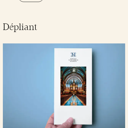
Soutenir Notre-Dame
Réservation de groupes
Forfait : Récits de Notre-Dame(s)
Intention de messe
Nouvelles et actualités
Messes quotidiennes
Célébrations et sacrements
Dépliant
Salle de presse
Offres pour les groupes
Feuillet paroissial
Infolettre paroissiale
Catéchèse paroissiale
Fêtes religieuses
Obtenez un certificat