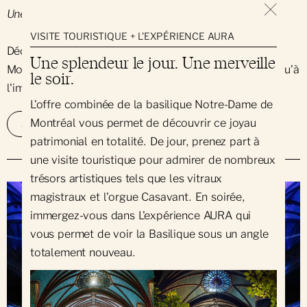
Une splendeur le jour.
VISITE TOURISTIQUE + L'EXPÉRIENCE AURA
Découvrez l'histoire de la basilique Notre-Dame de
Une splendeur le jour. Une merveille
Montréal depuis les origines de la colonie urbaine jusqu'à
le soir.
l'imposante église néogothique d'aujourd'hui.
L'offre combinée de la basilique Notre-Dame de
Montréal vous permet de découvrir ce joyau
EN SAVOIR PLUS
ACHETEZ VOS BILLETS
patrimonial en totalité. De jour, prenez part à
une visite touristique pour admirer de nombreux
trésors artistiques tels que les vitraux
magistraux et l'orgue Casavant. En soirée,
immergez-vous dans L'expérience AURA qui
vous permet de voir la Basilique sous un angle
totalement nouveau.