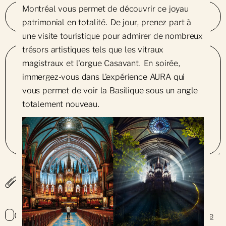
Montréal vous permet de découvrir ce joyau
Téléphone
patrimonial en totalité. De jour, prenez part à
une visite touristique pour admirer de nombreux
trésors artistiques tels que les vitraux
Message
*
magistraux et l'orgue Casavant. En soirée,
immergez-vous dans L'expérience AURA qui
vous permet de voir la Basilique sous un angle
totalement nouveau.
JOINDRE UN FICHIER
Oui, j'ai lu et j'accepte les conditions de la
politique