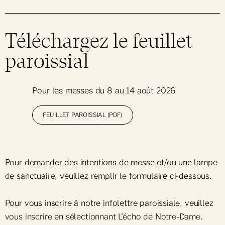
Soutenir Notre-Dame
Réservation de groupes
Forfait : Récits de Notre-Dame(s)
Intention de messe
Nouvelles et actualités
Téléchargez le feuillet
Messes quotidiennes
Célébrations et sacrements
Salle de presse
paroissial
Offres pour les groupes
Feuillet paroissial
Infolettre paroissiale
Pour les messes du 8 au 14 août 2026
Catéchèse paroissiale
FEUILLET PAROISSIAL (PDF)
Fêtes religieuses
Obtenez un certificat
Pour demander des intentions de messe et/ou une lampe
de sanctuaire, veuillez remplir le formulaire ci-dessous.
Pour vous inscrire à notre infolettre paroissiale, veuillez
vous inscrire en sélectionnant L'écho de Notre-Dame.