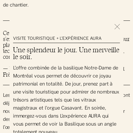
de chantier.
Ce qu’on fait ici, ce n’est plus quelque chose qui
s’enseigne. Il y a beaucoup d’apprentissages faits sur
VISITE TOURISTIQUE + L'EXPÉRIENCE AURA
place. Ceux avec plus d’expérience montrent la
Une splendeur le jour. Une merveille
technique aux plus jeunes. Ça s’apprend sur le tas,
le soir.
comme on dit !
L'offre combinée de la basilique Notre-Dame de
— Hugo Latrémouille, du constructeur Rainville et
Frères, directeur du chantier
Montréal vous permet de découvrir ce joyau
patrimonial en totalité. De jour, prenez part à
une visite touristique pour admirer de nombreux
Les travaux réalisés sur Persévérance, la tour Ouest, sont
trésors artistiques tels que les vitraux
déjà identifiables à la couleur plus éclatante des
magistraux et l'orgue Casavant. En soirée,
nouvelles pierres, qui font discrètement écho au labeur
immergez-vous dans L'expérience AURA qui
des artisans d’autrefois. Leur patine sera laissée à
vous permet de voir la Basilique sous un angle
l’œuvre du temps. À terme, les travaux permettront
totalement nouveau.