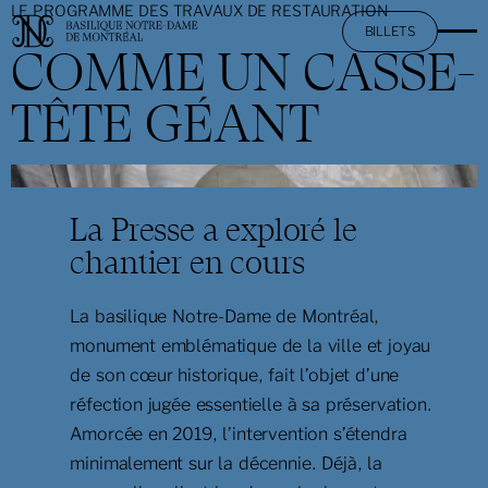
LE PROGRAMME DES TRAVAUX DE RESTAURATION
BILLETS
COMME UN CASSE-
TÊTE GÉANT
La Basilique
}
Mission et promesse
L'expérience AURA
La Presse a exploré le
Histoire et patrimoine
chantier en cours
Activités à Notre-Dame
Travaux de restauration
La basilique Notre-Dame de Montréal,
Art et architecture
Une splendeur le jour : Visite touristique
Informations utiles
monument emblématique de la ville et joyau
de son cœur historique, fait l’objet d’une
Les grandes orgues Casavant
Une merveille le soir : L'expérience AURA
réfection jugée essentielle à sa préservation.
Heures et tarifs
Services pastoraux
Location de salle
Offre combinée : Visite et AURA
Amorcée en 2019, l’intervention s’étendra
Dépliant touristique
minimalement sur la décennie. Déjà, la
Rendez-vous musicaux de Notre-Dame
Messes quotidiennes