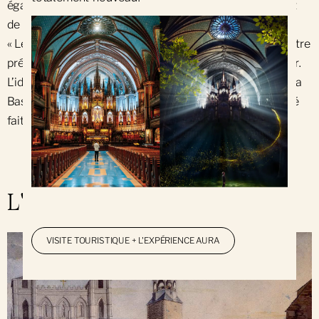
également de renforcer les vitraux qui s’amincissent et
de remettre à neuf la peinture des voûtes et les toiles.
« Le bâtiment a une haute valeur patrimoniale et doit être
préservé à l’identique, souligne le directeur de chantier.
L’idée, c’est que dans 10 ans, quelqu’un passe devant la
Basilique sans se douter des interventions qui y ont été
faites. »
L'histoire d'une icône
VISITE TOURISTIQUE + L'EXPÉRIENCE AURA