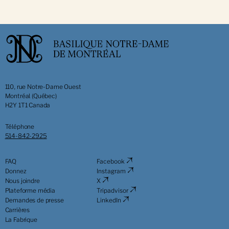
110, rue Notre-Dame Ouest
Montréal (Québec)
H2Y 1T1 Canada
Téléphone
514-842-2925
FAQ
Facebook
Donnez
Instagram
Nous joindre
X
Plateforme média
Tripadvisor
Demandes de presse
LinkedIn
Carrières
La Fabrique