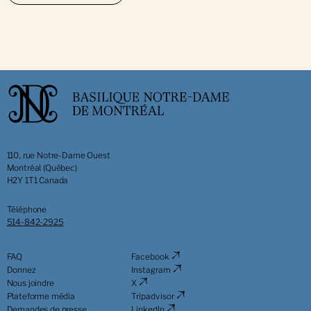
110, rue Notre-Dame Ouest
Montréal (Québec)
H2Y 1T1 Canada
Téléphone
514-842-2925
FAQ
Facebook
Donnez
Instagram
Nous joindre
X
Plateforme média
Tripadvisor
Demandes de presse
LinkedIn