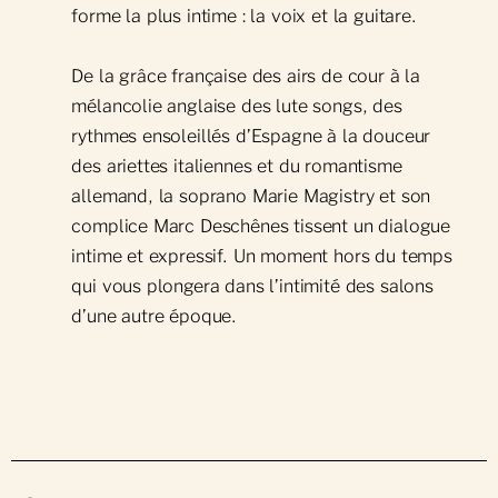
Soutenir Notre-Dame
Réservation de groupes
forme la plus intime : la voix et la guitare.
Forfait : Récits de Notre-Dame(s)
Intention de messe
Nouvelles et actualités
Messes quotidiennes
De la grâce française des airs de cour à la
Célébrations et sacrements
Salle de presse
mélancolie anglaise des lute songs, des
Offres pour les groupes
Feuillet paroissial
rythmes ensoleillés d’Espagne à la douceur
des ariettes italiennes et du romantisme
Infolettre paroissiale
allemand, la soprano Marie Magistry et son
Catéchèse paroissiale
complice Marc Deschênes tissent un dialogue
intime et expressif. Un moment hors du temps
Fêtes religieuses
qui vous plongera dans l’intimité des salons
Obtenez un certificat
d’une autre époque.