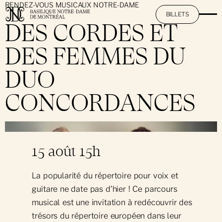
RENDEZ-VOUS MUSICAUX NOTRE-DAME
BILLETS
DES CORDES ET
DES FEMMES DU
La Basilique
DUO
Mission et promesse
L'expérience AURA
CONCORDANCES
Histoire et patrimoine
Activités à Notre-Dame
}
Travaux de restauration
15 août 15h
Art et architecture
Une splendeur le jour : Visite touristique
Informations utiles
Les grandes orgues Casavant
Une merveille le soir : L'expérience AURA
La popularité du répertoire pour voix et
Heures et tarifs
Services pastoraux
guitare ne date pas d’hier ! Ce parcours
Location de salle
Offre combinée : Visite et AURA
musical est une invitation à redécouvrir des
Dépliant touristique
Rendez-vous musicaux de Notre-Dame
trésors du répertoire européen dans leur
Messes quotidiennes