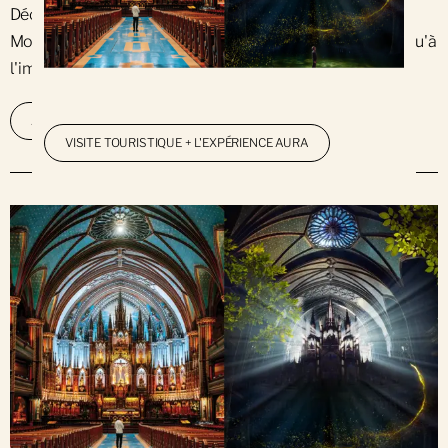
Découvrez l'histoire de la basilique Notre-Dame de
Montréal depuis les origines de la colonie urbaine jusqu'à
l'imposante église néogothique d'aujourd'hui.
EN SAVOIR PLUS
ACHETEZ VOS BILLETS
VISITE TOURISTIQUE + L'EXPÉRIENCE AURA