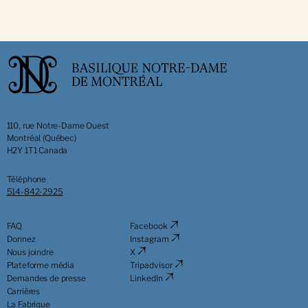
110, rue Notre-Dame Ouest
Montréal (Québec)
H2Y 1T1 Canada
Téléphone
514-842-2925
FAQ
Facebook
Donnez
Instagram
Nous joindre
X
Plateforme média
Tripadvisor
Demandes de presse
LinkedIn
Carrières
La Fabrique