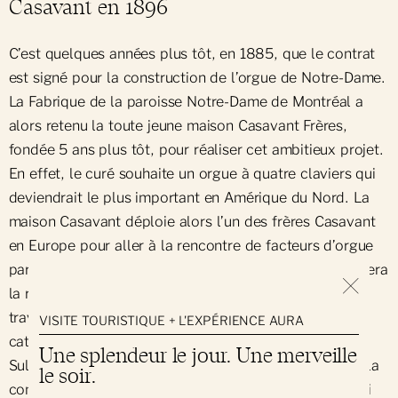
Casavant en 1896
C’est quelques années plus tôt, en 1885, que le contrat
est signé pour la construction de l’orgue de Notre-Dame.
La Fabrique de la paroisse Notre-Dame de Montréal a
alors retenu la toute jeune maison Casavant Frères,
fondée 5 ans plus tôt, pour réaliser cet ambitieux projet.
En effet, le curé souhaite un orgue à quatre claviers qui
deviendrait le plus important en Amérique du Nord. La
maison Casavant déploie alors l’un des frères Casavant
en Europe pour aller à la rencontre de facteurs d’orgue
parmi les plus réputés. C’est en France que Casavant fera
la rencontre d’Aristide Cavaillé-Coll, qui a notamment
travaillé à la restauration des grandes orgues de la
VISITE TOURISTIQUE + L'EXPÉRIENCE AURA
cathédrale Notre-Dame de Paris et de l’église Saint-
Une splendeur le jour. Une merveille
Sulpice de Paris. Cette rencontre est importante pour la
le soir.
conception de l’orgue de Notre-Dame de Montréal, qui