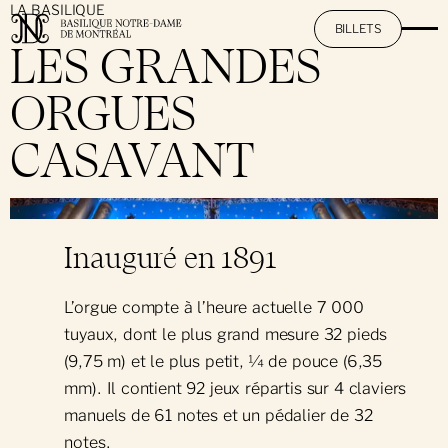
LA BASILIQUE
BILLETS
LES GRANDES
ORGUES
La Basilique
CASAVANT
Mission et promesse
L'expérience AURA
}
Histoire et patrimoine
Activités à Notre-Dame
Inauguré en 1891
Travaux de restauration
Art et architecture
Une splendeur le jour : Visite touristique
L’orgue compte à l’heure actuelle 7 000
Informations utiles
tuyaux, dont le plus grand mesure 32 pieds
Les grandes orgues Casavant
Une merveille le soir : L'expérience AURA
(9,75 m) et le plus petit, ¼ de pouce (6,35
Heures et tarifs
Services pastoraux
mm). Il contient 92 jeux répartis sur 4 claviers
Location de salle
Offre combinée : Visite et AURA
Dépliant touristique
manuels de 61 notes et un pédalier de 32
Rendez-vous musicaux de Notre-Dame
Messes quotidiennes
notes.