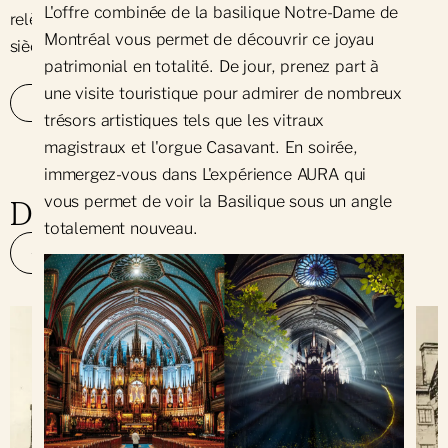
L'offre combinée de la basilique Notre-Dame de
e
relève de la tradition symphonique française du XIX
Montréal vous permet de découvrir ce joyau
siècle.
patrimonial en totalité. De jour, prenez part à
une visite touristique pour admirer de nombreux
PRENEZ PLACE À L'ORGUE
trésors artistiques tels que les vitraux
magistraux et l'orgue Casavant. En soirée,
immergez-vous dans L'expérience AURA qui
vous permet de voir la Basilique sous un angle
Découvrez à Notre-Dame
totalement nouveau.