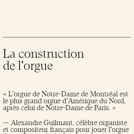
Soutenir Notre-Dame
Réservation de groupes
Forfait : Récits de Notre-Dame(s)
Intention de messe
Nouvelles et actualités
Messes quotidiennes
Célébrations et sacrements
Salle de presse
Offres pour les groupes
Feuillet paroissial
Infolettre paroissiale
La construction
Catéchèse paroissiale
de l'orgue
Fêtes religieuses
Obtenez un certificat
« L'orgue de Notre-Dame de Montréal est
le plus grand orgue d'Amérique du Nord,
après celui de Notre-Dame de Paris. »
— Alexandre Guilmant, célèbre organiste
et compositeur français pour jouer l'orgue